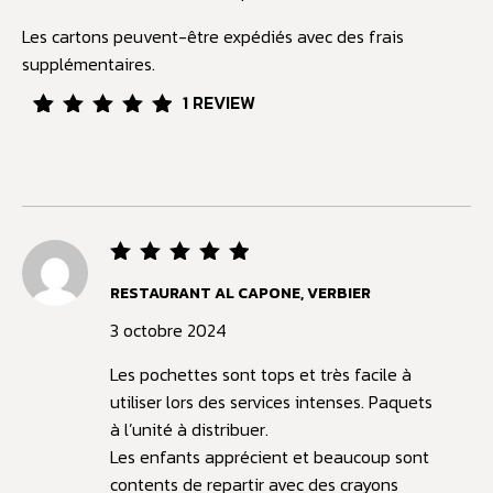
Les cartons peuvent-être expédiés avec des frais
supplémentaires.
1
REVIEW
Rated
1
5.00
out of
5
based
on
customer
rating
Rated
5
RESTAURANT AL CAPONE, VERBIER
out of
5
3 octobre 2024
Les pochettes sont tops et très facile à
utiliser lors des services intenses. Paquets
à l’unité à distribuer.
Les enfants apprécient et beaucoup sont
contents de repartir avec des crayons