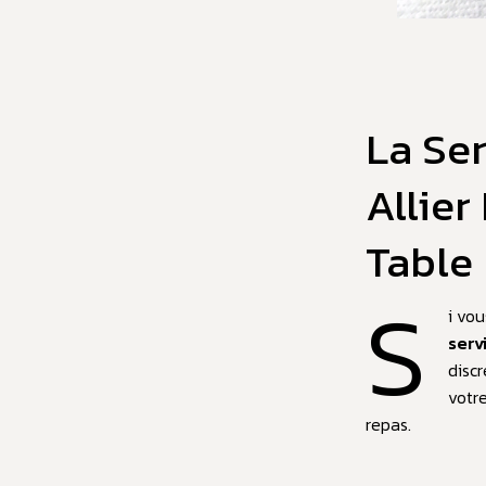
La Ser
Allier
Table
S
i vou
serv
disc
votre
repas.