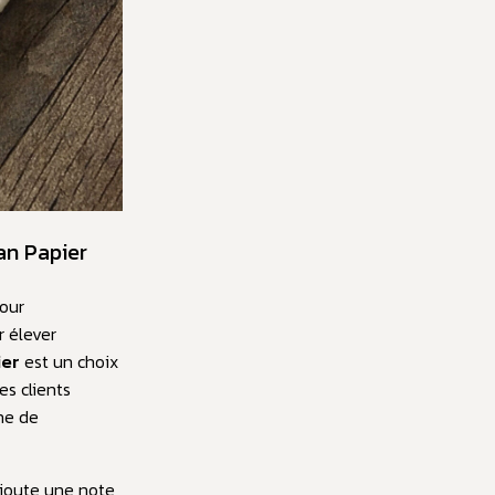
an Papier
pour
r élever
ier
est un choix
es clients
che de
ajoute une note