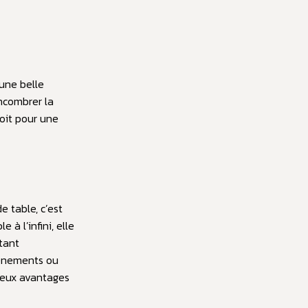
 une belle
ncombrer la
soit pour une
 table, c’est
e à l’infini, elle
tant
vénements ou
reux avantages