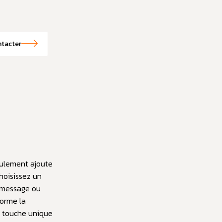
tacter
eulement ajoute
hoisissez un
 message ou
forme la
e touche unique