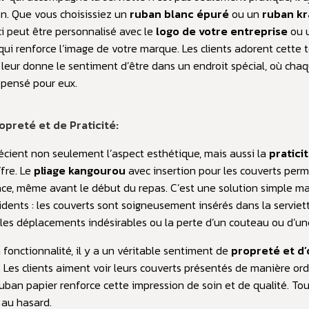
on. Que vous choisissiez un
ruban blanc épuré
ou un
ruban kr
-ci peut être personnalisé avec le
logo de votre entreprise
ou 
 qui renforce l’image de votre marque. Les clients adorent cette
 leur donne le sentiment d’être dans un endroit spécial, où chaq
pensé pour eux.
preté et de Praticité:
récient non seulement l’aspect esthétique, mais aussi la
pratici
ffre. Le
pliage kangourou
avec insertion pour les couverts perm
ace, même avant le début du repas. C’est une solution simple mai
idents : les couverts sont soigneusement insérés dans la serviett
 les déplacements indésirables ou la perte d’un couteau ou d’un
 fonctionnalité, il y a un véritable sentiment de
propreté et d’
 Les clients aiment voir leurs couverts présentés de manière or
ruban papier renforce cette impression de soin et de qualité. Tou
é au hasard.