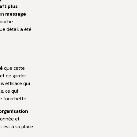
aft plus
un
message
 touche
ue détail a été
té
que cette
et de garder
s efficace qui
e, ce qui
e fourchette.
organisation
donnée et
t est à sa place,